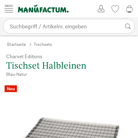
Zum Inhalt springen
Kundenkonto
Merkliste
0,0
Startseite
Tischsets
Charvet Editions
Tischset Halbleinen
Blau-Natur
Neu