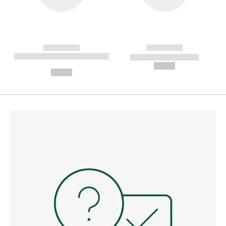
------------
------------
----------- ----------- --------
----------- -----------
---
--,-- €
--,-- €