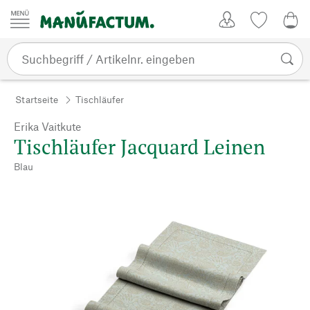
Zum Inhalt springen
Kundenkonto
Merkliste
0,0
Startseite
Tischläufer
Erika Vaitkute
Tischläufer Jacquard Leinen
Blau