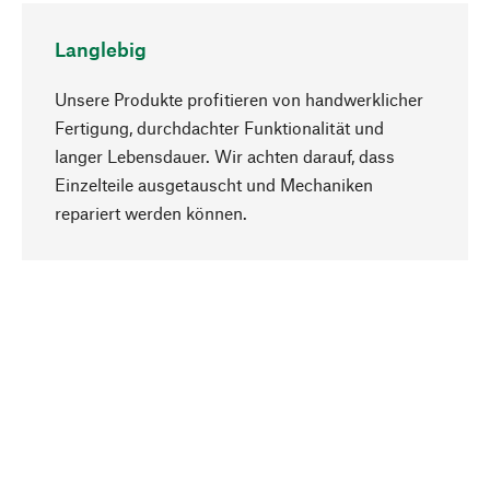
Langlebig
Unsere Produkte profitieren von handwerklicher
Fertigung, durchdachter Funktionalität und
langer Lebensdauer. Wir achten darauf, dass
Einzelteile ausgetauscht und Mechaniken
Nach oben
repariert werden können.
Bewusst
Nachhaltigkeit steht im Fokus unserer
Produktauswahl. Wir setzen auf natürliche
Inhaltsstoffe und Materialien, die gepflegt werden
können, sowie auf eine ressourcenschonende