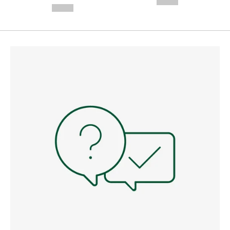
--,-- €
--,-- €