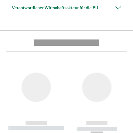
Verantwortlicher Wirtschaftsakteur für die EU
---------- --------------
------------
------------
----------- ----------- --------
----------- -----------
---