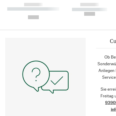
------------
------------
----------- ----------- ----------
----------- -----------
-
--,-- €
--,-- €
Cu
Ob Ber
Sonderwün
Anliegen
Service
Sie erre
Freitag
9390
in