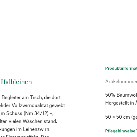
Produktinforma
s Halbleinen
Artikelnumme
50% Baumwolle
 Begleiter am Tisch, die dort
Hergestellt in
lider Vollzwirnqualität gewebt
 im Schuss (Nm 34/12) –,
50 × 50 cm (g
lten vielen Wäschen stand.
ckungen im Leinenzwirn
Pflegehinweise 
oder Flammeneffekt. Das