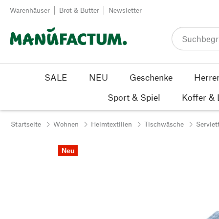
Zum Inhalt springen
Warenhäuser
Brot & Butter
Newsletter
SALE
NEU
Geschenke
Herre
Sport & Spiel
Koffer &
Startseite
Wohnen
Heimtextilien
Tischwäsche
Serviet
Neu