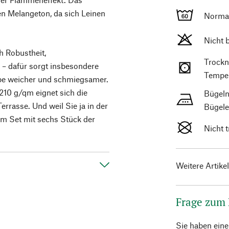
en Melangeton, da sich Leinen
Norma
Nicht 
ch Robustheit,
Trockn
 – dafür sorgt insbesondere
Temper
be weicher und schmiegsamer.
210 g/qm eignet sich die
Bügeln
errasse. Und weil Sie ja in der
Bügele
h im Set mit sechs Stück der
Nicht 
Weitere Artike
Frage zum
Sie haben ein