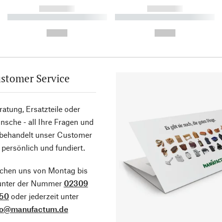
------------
------------
----------- ----------- ----------
----------- ----------- ----------
-
-
--,-- €
--,-- €
stomer Service
atung, Ersatzteile oder
sche - all Ihre Fragen und
 behandelt unser Customer
 persönlich und fundiert.
ichen uns von Montag bis
 unter der Nummer
02309
50
oder jederzeit unter
fo@manufactum.de