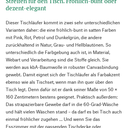
Streifen für den Tisch. Fröhlich-bunt oder
dezent-elegant
Dieser Tischläufer kommt in zwei sehr unterschiedlichen
Varianten daher: die eine fröhlich-bunt in satten Farben
mit Pink, Rot, Petrol und Dunkelgrün, die andere
zurückhaltend in Natur, Grau- und Hellblautönen. So
unterschiedlich die Farbgebung auch ist, in Material,
Webart und Verarbeitung sind die Stoffe gleich. Sie
werden aus kbA-Baumwolle in robuster Canvasbindung
gewebt. Damit eignet sich der Tischläufer als Farbakzent
ebenso wie als Tischset, wenn man ihn quer über den
Tisch legt. Denn dafür ist er dank seiner Maße von 50 ×
160 Zentimetern bestens geeignet. Praktisch außerdem:
Das strapazierbare Gewebe darf in die 60-Grad-Wäsche
und hält vielen Wäschen stand – da darf es bei Tisch auch
einmal fröhlicher zugehen … Und wenn Sie das
Esszimmer mit der passenden Tischdecke oder