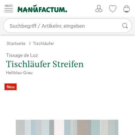
Zum Inhalt springen
Kundenkonto
Merkliste
0,0
Startseite
Tischläufer
Tissage de Luz
Tischläufer Streifen
Hellblau-Grau
Neu