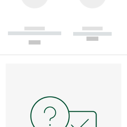
------------
------------
----------- ----------- --------
----------- -----------
---
--,-- €
--,-- €