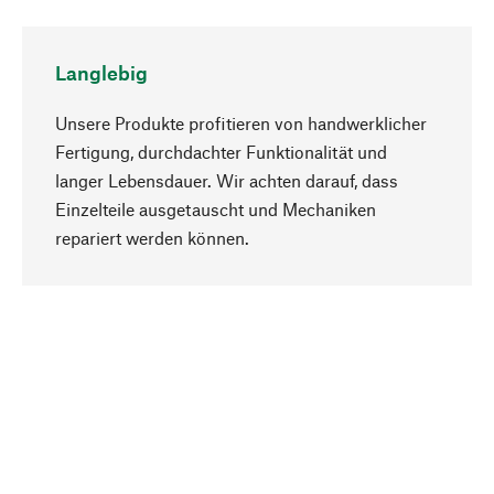
Langlebig
Unsere Produkte profitieren von handwerklicher
Fertigung, durchdachter Funktionalität und
langer Lebensdauer. Wir achten darauf, dass
Einzelteile ausgetauscht und Mechaniken
Nach oben
repariert werden können.
Bewusst
Nachhaltigkeit steht im Fokus unserer
Produktauswahl. Wir setzen auf natürliche
Inhaltsstoffe und Materialien, die gepflegt werden