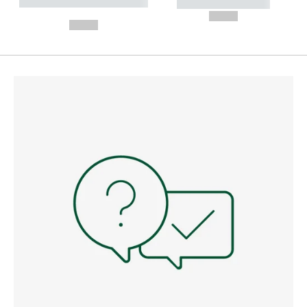
----------- ----------- --------
----------- -----------
---
--,-- €
--,-- €