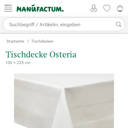
Zum Inhalt springen
Kundenkonto
Merkliste
0,0
Startseite
Tischdecken
Tischdecke Osteria
130 × 225 cm