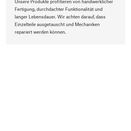
Unsere Produkte profitieren von handwerklicher
Fertigung, durchdachter Funktionalität und
langer Lebensdauer. Wir achten darauf, dass
Einzelteile ausgetauscht und Mechaniken
Nach oben
repariert werden können.
Bewusst
Nachhaltigkeit steht im Fokus unserer
Produktauswahl. Wir setzen auf natürliche
Inhaltsstoffe und Materialien, die gepflegt werden
können, sowie auf eine ressourcenschonende
und sozialverträgliche Produktion.