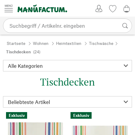
Zum Inhalt springen
Kundenkonto
Merkliste
0,0
Startseite
Wohnen
Heimtextilien
Tischwäsche
Tischdecken
(24)
Tischdecken
Exklusiv
Exklusiv