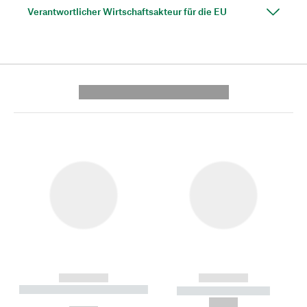
Verantwortlicher Wirtschaftsakteur für die EU
---------- --------------
------------
------------
----------- ----------- --------
----------- -----------
---
--,-- €