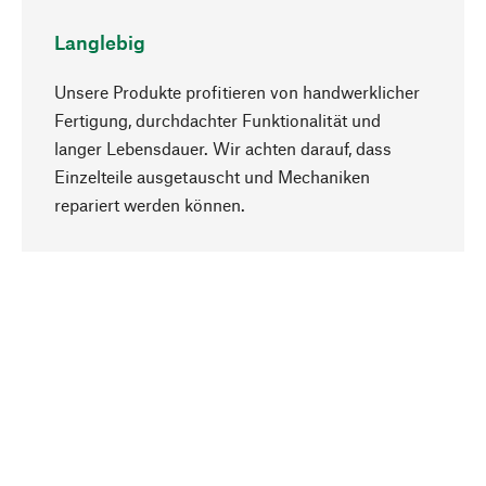
Langlebig
Unsere Produkte profitieren von handwerklicher
Fertigung, durchdachter Funktionalität und
langer Lebensdauer. Wir achten darauf, dass
Einzelteile ausgetauscht und Mechaniken
Nach oben
repariert werden können.
Bewusst
Nachhaltigkeit steht im Fokus unserer
Produktauswahl. Wir setzen auf natürliche
Inhaltsstoffe und Materialien, die gepflegt werden
können, sowie auf eine ressourcenschonende