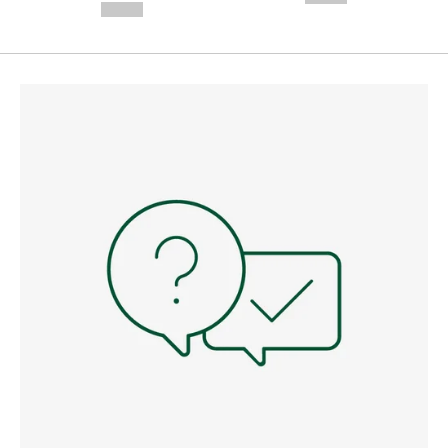
--,-- €