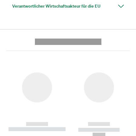
Verantwortlicher Wirtschaftsakteur für die EU
---------- --------------
------------
------------
----------- ----------- --------
----------- -----------
---
--,-- €