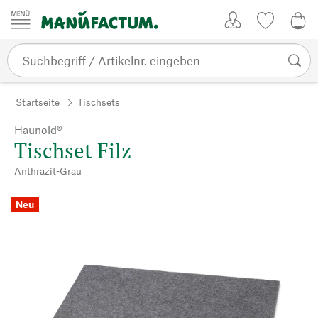
Zum Inhalt springen
Kundenkonto
Merkliste
0,0
Startseite
Tischsets
Haunold®
Tischset Filz
Anthrazit-Grau
Neu