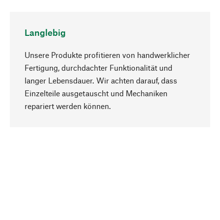
Langlebig
Unsere Produkte profitieren von handwerklicher
Fertigung, durchdachter Funktionalität und
langer Lebensdauer. Wir achten darauf, dass
Einzelteile ausgetauscht und Mechaniken
Nach oben
repariert werden können.
Bewusst
Nachhaltigkeit steht im Fokus unserer
Produktauswahl. Wir setzen auf natürliche
Inhaltsstoffe und Materialien, die gepflegt werden