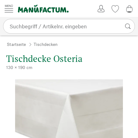
Zum Inhalt springen
Kundenkonto
Merkliste
0,0
Startseite
Tischdecken
Tischdecke Osteria
130 × 190 cm