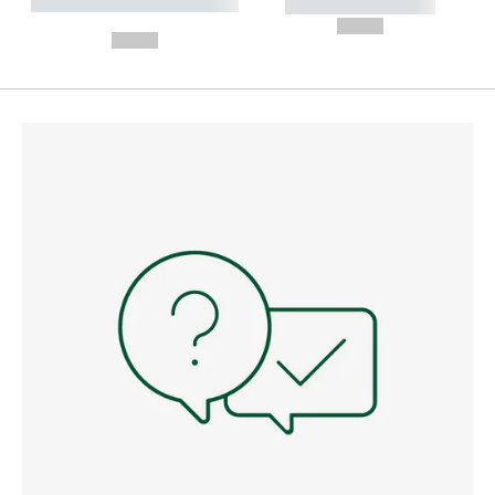
----------- ----------- --------
----------- -----------
---
--,-- €
--,-- €