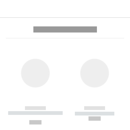
---------- --------------
------------
------------
----------- ----------- --------
----------- -----------
---
--,-- €
--,-- €