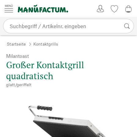
Zum Inhalt springen
Kundenkonto
Merkliste
0,0
Startseite
Kontaktgrills
Milantoast
Großer Kontaktgrill
quadratisch
glatt/geriffelt