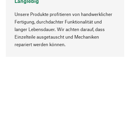
Langlebig
Unsere Produkte profitieren von handwerklicher
Fertigung, durchdachter Funktionalität und
langer Lebensdauer. Wir achten darauf, dass
Einzelteile ausgetauscht und Mechaniken
Nach oben
repariert werden können.
Bewusst
Nachhaltigkeit steht im Fokus unserer
Produktauswahl. Wir setzen auf natürliche
Inhaltsstoffe und Materialien, die gepflegt werden
können, sowie auf eine ressourcenschonende
und sozialverträgliche Produktion.