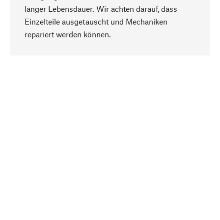
langer Lebensdauer. Wir achten darauf, dass
Einzelteile ausgetauscht und Mechaniken
Nach oben
repariert werden können.
Bewusst
Nachhaltigkeit steht im Fokus unserer
Produktauswahl. Wir setzen auf natürliche
Inhaltsstoffe und Materialien, die gepflegt werden
können, sowie auf eine ressourcenschonende
und sozialverträgliche Produktion.
Ausgewählt