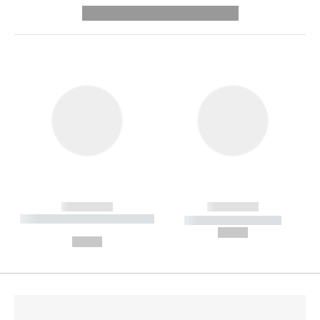
---------- --------------
------------
------------
----------- ----------- --------
----------- -----------
---
--,-- €
--,-- €