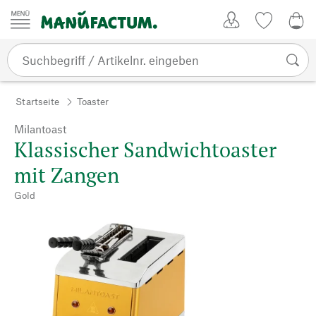
Zum Inhalt springen
Kundenkonto
Merkliste
0,0
Startseite
Toaster
Milantoast
Klassischer Sandwichtoaster
mit Zangen
Gold