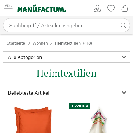
Zum Inhalt springen
Kundenkonto
Merkliste
0,0
Startseite
Wohnen
Heimtextilien
(418)
Heimtextilien
Exklusiv