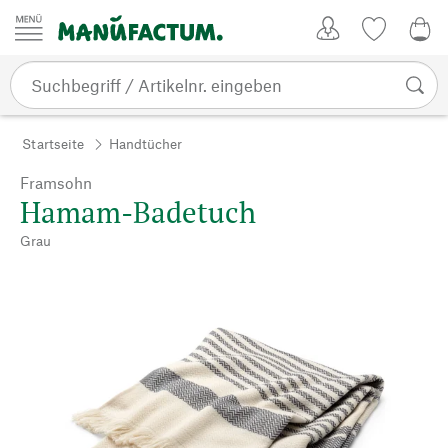
Zum Inhalt springen
Kundenkonto
Merkliste
0,0
Startseite
Handtücher
Framsohn
Hamam-Badetuch
Grau