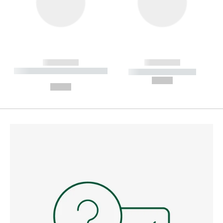
------------
------------
----------- ----------- --------
----------- -----------
---
--,-- €
--,-- €