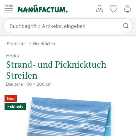
Zum Inhalt springen
Kundenkonto
Merkliste
0,0
Startseite
Handtücher
Herka
Strand- und Picknicktuch
Streifen
Blautöne - 90 × 200 cm
Neu
Exklusiv