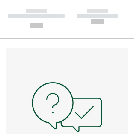
------------
------------
----------- ----------- --------
----------- -----------
---
--,-- €
--,-- €