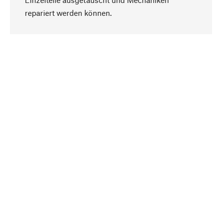
Nach oben
repariert werden können.
Bewusst
Nachhaltigkeit steht im Fokus unserer
Produktauswahl. Wir setzen auf natürliche
Inhaltsstoffe und Materialien, die gepflegt werden
können, sowie auf eine ressourcenschonende
und sozialverträgliche Produktion.
Ausgewählt
Als Ihr kompetenter Partner arbeiten wir