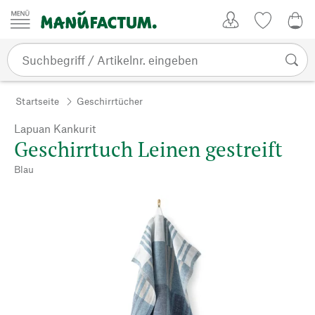
Zum Inhalt springen
Kundenkonto
Merkliste
0,0
Startseite
Geschirrtücher
Lapuan Kankurit
Geschirrtuch Leinen gestreift
Blau