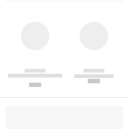
------------
------------
----------- ----------- --------
----------- -----------
---
--,-- €
--,-- €