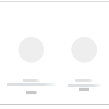
------------
------------
----------- ----------- ----------
----------- -----------
-
--,-- €
--,-- €