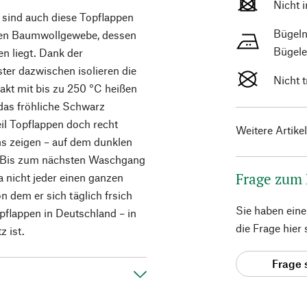
Nicht 
sind auch diese Topflappen
Bügeln
sten Baumwollgewebe, dessen
Bügele
en liegt. Dank der
ter dazwischen isolieren die
Nicht 
akt mit bis zu 250 °C heißen
r das fröhliche Schwarz
il Topflappen doch recht
Weitere Artike
ns zeigen – auf dem dunklen
h. Bis zum nächsten Waschgang
Frage zum
ja nicht jeder einen ganzen
 dem er sich täglich frsich
Sie haben ein
pflappen in Deutschland – in
die Frage hier
z ist.
Frage 