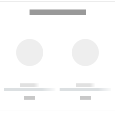
---------- --------------
------------
------------
----------- ----------- ----------
----------- ----------- ----------
-
-
--,-- €
--,-- €