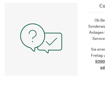
Cu
Ob Ber
Sonderwün
Anliegen
Service
Sie erre
Freitag
9390
in