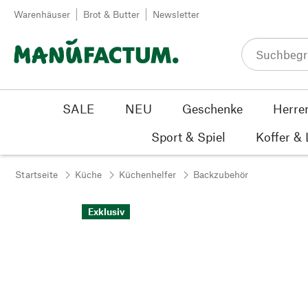
Zum Inhalt springen
Warenhäuser
Brot & Butter
Newsletter
SALE
NEU
Geschenke
Herre
Sport & Spiel
Koffer &
Startseite
Küche
Küchenhelfer
Backzubehör
Exklusiv