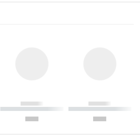
------------
------------
----------- ----------- ----------
----------- ----------- ----------
- -----------
-
--,-- €
--,-- €