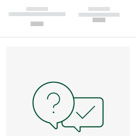
------------
------------
----------- ----------- --------
----------- -----------
---
--,-- €
--,-- €