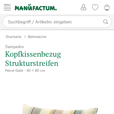
Zum Inhalt springen
Kundenkonto
Merkliste
0,0
Startseite
Bettwäsche
Sampedro
Kopfkissenbezug
Strukturstreifen
Petrol-Gelb - 40 × 80 cm