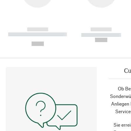
------------
------------
----------- ----------- ----------
----------- -----------
-
--,-- €
--,-- €
Cu
Ob Ber
Sonderwün
Anliegen
Service
Sie erre