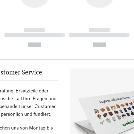
------------
------------
----------- ----------- ----------
----------- ----------- ----------
-
-
--,-- €
--,-- €
stomer Service
atung, Ersatzteile oder
sche - all Ihre Fragen und
 behandelt unser Customer
 persönlich und fundiert.
ichen uns von Montag bis