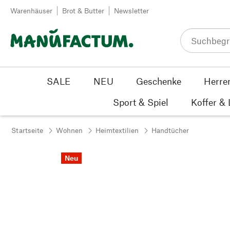
Zum Inhalt springen
Warenhäuser
Brot & Butter
Newsletter
SALE
NEU
Geschenke
Herre
Sport & Spiel
Koffer &
Startseite
Wohnen
Heimtextilien
Handtücher
Neu