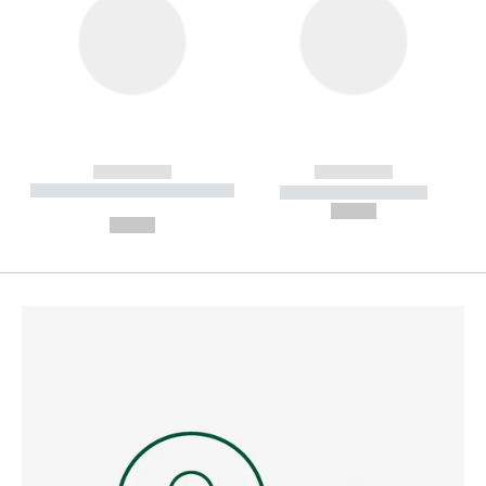
------------
------------
----------- ----------- --------
----------- -----------
---
--,-- €
--,-- €