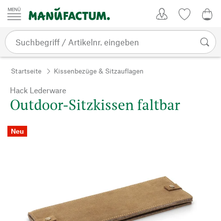
Zum Inhalt springen
Kundenkonto
Merkliste
0,0
Startseite
Kissenbezüge & Sitzauflagen
Hack Lederware
Outdoor-Sitzkissen faltbar
Neu