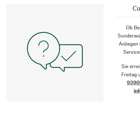
Cu
Ob Ber
Sonderwün
Anliegen
Service
Sie erre
Freitag
9390
in