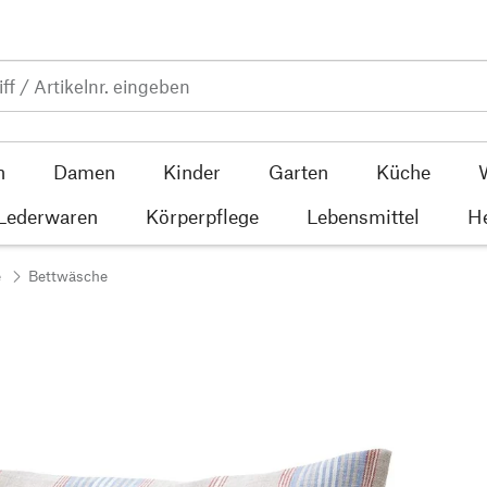
n
Damen
Kinder
Garten
Küche
 Lederwaren
Körperpflege
Lebensmittel
He
e
Bettwäsche