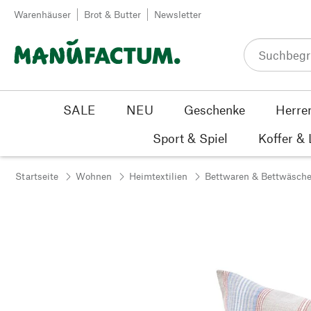
Zum Inhalt springen
Warenhäuser
Brot & Butter
Newsletter
SALE
NEU
Geschenke
Herre
Sport & Spiel
Koffer &
Startseite
Wohnen
Heimtextilien
Bettwaren & Bettwäsch