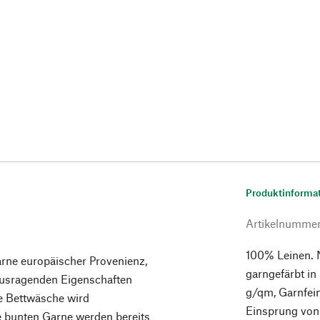
Produktinforma
Artikelnumme
100% Leinen. 
rne europäischer Provenienz,
garngefärbt i
rausragenden Eigenschaften
g/qm, Garnfei
se Bettwäsche wird
Einsprung von 
ie bunten Garne werden bereits