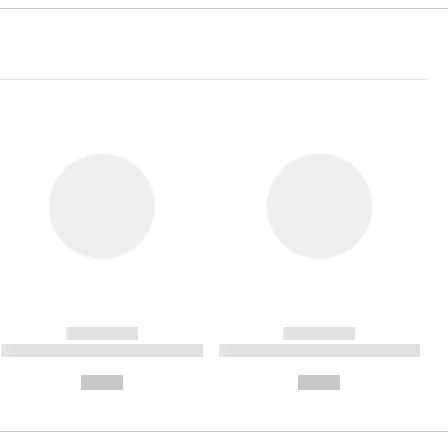
------------
------------
----------- ----------- ----------
----------- ----------- ----------
- -----------
-
--,-- €
--,-- €