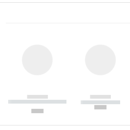
------------
------------
----------- ----------- ----------
----------- -----------
-
--,-- €
--,-- €