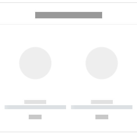
---------- --------------
------------
------------
----------- ----------- ----------
----------- ----------- ----------
-
-
--,-- €
--,-- €