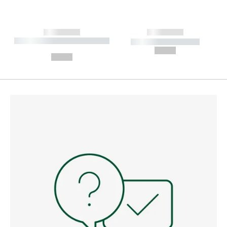
------------
------------
----------- ----------- --------
----------- -----------
---
--,-- €
--,-- €