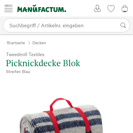
Zum Inhalt springen
Kundenkonto
Merkliste
0,0
Startseite
Decken
Tweedmill Textiles
Picknickdecke Blok
Streifen Blau