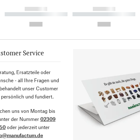
------------
------------
----------- ----------- ----------
----------- ----------- ----------
-
-
--,-- €
--,-- €
stomer Service
atung, Ersatzteile oder
sche - all Ihre Fragen und
 behandelt unser Customer
 persönlich und fundiert.
ichen uns von Montag bis
 unter der Nummer
02309
50
oder jederzeit unter
fo@manufactum.de