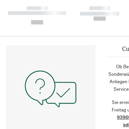
------------
------------
----------- ----------- ----------
----------- -----------
-
--,-- €
--,-- €
Cu
Ob Ber
Sonderwün
Anliegen
Service
Sie erre
Freitag
9390
in