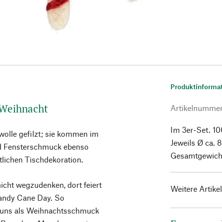
Produktinforma
 Weihnacht
Artikelnumme
Im 3er-Set. 1
olle gefilzt; sie kommen im
Jeweils Ø ca. 
nd Fensterschmuck ebenso
Gesamtgewicht
tlichen Tischdekoration.
icht wegzudenken, dort feiert
Weitere Artike
andy Cane Day. So
i uns als Weihnachtsschmuck