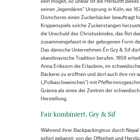
sein mögen, so unklar ist die Herkunft dies
seinen „legendären“ Ursprung in Köln, wo 167
Domchores einen Zuckerbäcker beauftragt hab
Krippenspiels solche Zuckerstangen herzuste
die Unschuld des Christuskindes, das Rot das 
zusammengefasst in der gebogenen Form des
Das dänische Unternehmen Én Gry & Sif dürft
skandinavische Tradition berufen. 1859 erhie
Anna Eriksson die Erlaubnis, im schwedisch
Bäckerei zu eröffnen und dort auch ihre rot-w
(„Polkaschweinchen“) mit Pfefferminzgeschma
Gränna als eines der Zentren der schwedisc
Herstellung.
Fair kombiniert. Gry & Sif
Während ihrer Backpackingtour durch Nepal 
sofort gebannt: von der Offenheit und Herzli