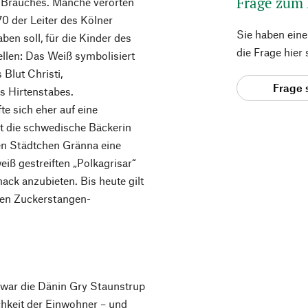
Frage zum
es Brauches. Manche verorten
0 der Leiter des Kölner
Sie haben ein
en soll, für die Kinder des
die Frage hier
llen: Das Weiß symbolisiert
Blut Christi,
Frage 
 Hirtenstabes.
e sich eher auf eine
lt die schwedische Bäckerin
en Städtchen Gränna eine
eiß gestreiften „Polkagrisar“
ck anzubieten. Bis heute gilt
hen Zuckerstangen-
war die Dänin Gry Staunstrup
chkeit der Einwohner – und