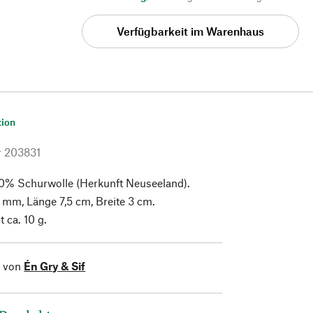
Verfügbarkeit im Warenhaus
tion
r
203831
00% Schurwolle (Herkunft Neuseeland).
8 mm, Länge 7,5 cm, Breite 3 cm.
 ca. 10 g.
l von
Én Gry & Sif