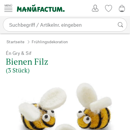
Zum Inhalt springen
Kundenkonto
Merkliste
0,0
Startseite
Frühlingsdekoration
Én Gry & Sif
Bienen Filz
(3 Stück)