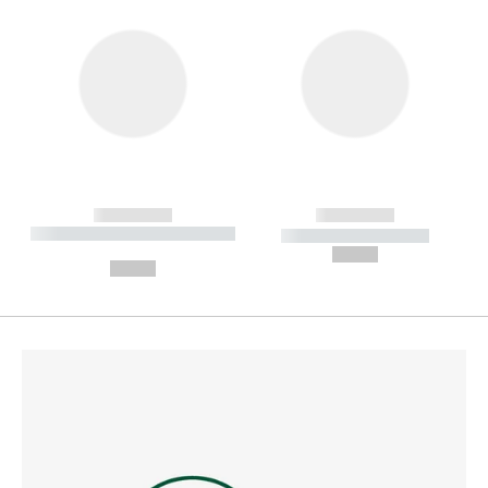
------------
------------
----------- ----------- --------
----------- -----------
---
--,-- €
--,-- €