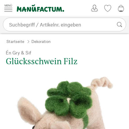
Zum Inhalt springen
Kundenkonto
Merkliste
0,0
Startseite
Dekoration
Én Gry & Sif
Glücksschwein Filz