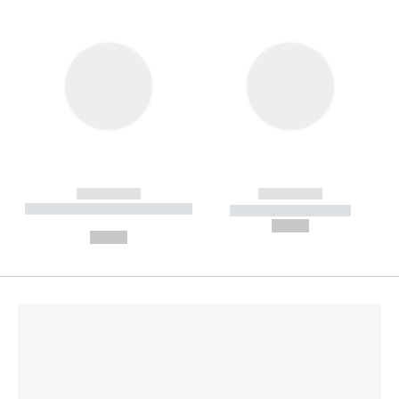
------------
------------
----------- ----------- --------
----------- -----------
---
--,-- €
--,-- €