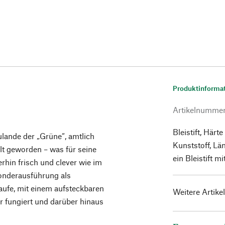
Produktinforma
Artikelnumme
Bleistift, Härt
ulande der „Grüne“, amtlich
Kunststoff, Lä
alt geworden – was für seine
ein Bleistift m
erhin frisch und clever wie im
Sonderausführung als
aufe, mit einem aufsteckbaren
Weitere Artike
er fungiert und darüber hinaus