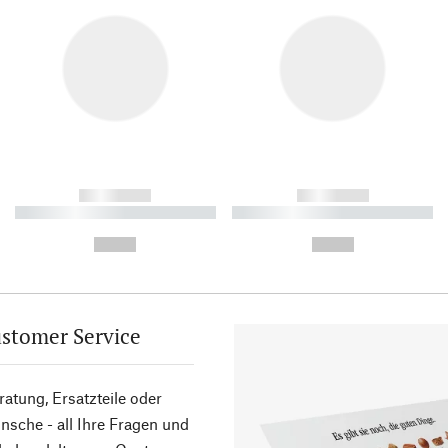
------------
------------
----------- ----------- ----------
----------- ----------- ----------
-
-
--,-- €
--,-- €
stomer Service
atung, Ersatzteile oder
sche - all Ihre Fragen und