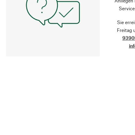
Anliegen
Service
Sie erre
Freitag
9390
in