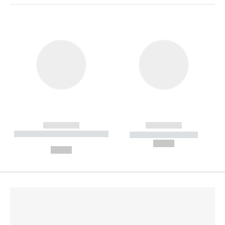
------------
------------
----------- ----------- --------
----------- -----------
---
--,-- €
--,-- €