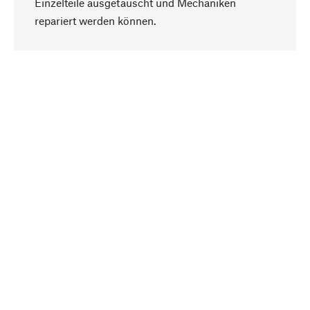
Einzelteile ausgetauscht und Mechaniken
Nach oben
repariert werden können.
Bewusst
Nachhaltigkeit steht im Fokus unserer
Produktauswahl. Wir setzen auf natürliche
Inhaltsstoffe und Materialien, die gepflegt werden
können, sowie auf eine ressourcenschonende
und sozialverträgliche Produktion.
Ausgewählt
Als Ihr kompetenter Partner arbeiten wir