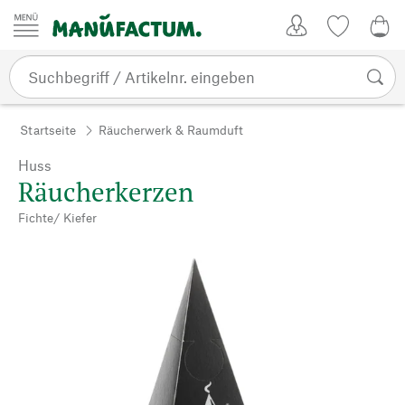
Zum Inhalt springen
Kundenkonto
Merkliste
0,0
Startseite
Räucherwerk & Raumduft
Huss
Räucherkerzen
Fichte/ Kiefer