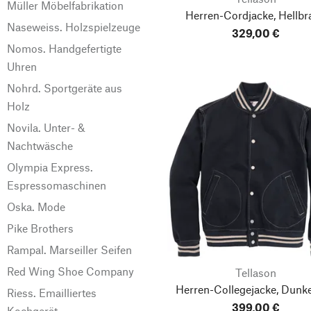
Müller Möbelfabrikation
Herren-Cordjacke, Hellbr
Naseweiss. Holzspielzeuge
329,00 €
Nomos. Handgefertigte
Uhren
Nohrd. Sportgeräte aus
Holz
Novila. Unter- &
Nachtwäsche
Olympia Express.
Espressomaschinen
Oska. Mode
Pike Brothers
Rampal. Marseiller Seifen
Red Wing Shoe Company
Tellason
Herren-Collegejacke, Dunke
Riess. Emailliertes
399,00 €
Kochgerät