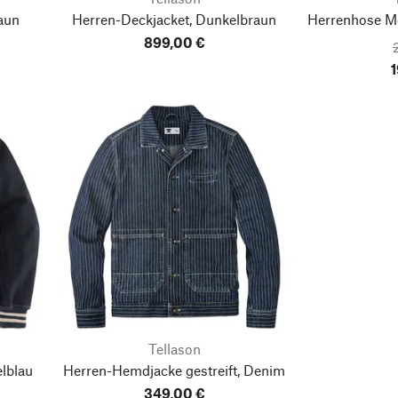
aun
Herren-Deckjacket, Dunkelbraun
Herrenhose M
899,00 €
1
Tellason
lblau
Herren-Hemdjacke gestreift, Denim
349,00 €