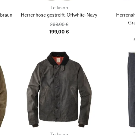
Tellason
dbraun
Herrenhose gestreift, Offwhite-Navy
Herrensh
Gr
299,00 €
199,00 €
Tellason