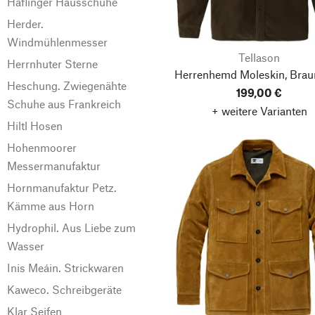
Haflinger Hausschuhe
Herder.
Windmühlenmesser
Tellason
Herrnhuter Sterne
Herrenhemd Moleskin, Brau
Heschung. Zwiegenähte
199,00 €
Schuhe aus Frankreich
+ weitere Varianten
Hiltl Hosen
Hohenmoorer
Messermanufaktur
Hornmanufaktur Petz.
Kämme aus Horn
Hydrophil. Aus Liebe zum
Wasser
Inis Meáin. Strickwaren
Kaweco. Schreibgeräte
Klar Seifen