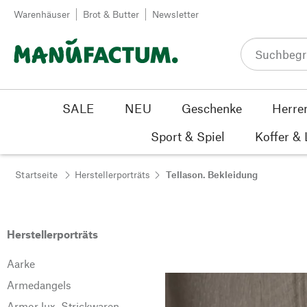
Zum Inhalt springen
Warenhäuser
Brot & Butter
Newsletter
SALE
NEU
Geschenke
Herre
Sport & Spiel
Koffer &
Startseite
Herstellerporträts
Tellason. Bekleidung
Herstellerporträts
Aarke
Armedangels
Armor lux. Strickwaren