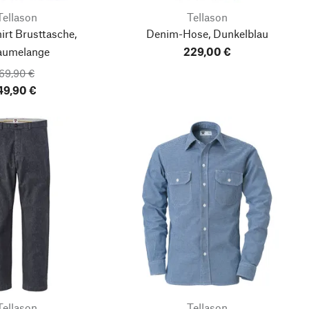
Tellason
Tellason
irt Brusttasche,
Denim-Hose, Dunkelblau
aumelange
229,00 €
69,90 €
49,90 €
Tellason
Tellason