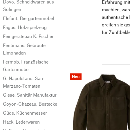
Dovo. Schneidwaren aus
Erfahrung mit
Solingen
machten, ware
authentische 
Elefant. Biergartenmöbel
greifen sie g
Fagus. Holzspielzeug
für Zunftbekl
Feingerätebau K. Fischer
Fentimans. Gebraute
Limonaden
Fermob. Französische
Gartenmöbel
Neu
G. Napoletano. San-
Marzano-Tomaten
Giese. Sanitär Manufaktur
Goyon-Chazeau. Bestecke
Güde. Küchenmesser
Hack. Lederwaren