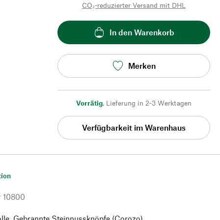
CO₂-reduzierter Versand mit DHL
In den Warenkorb
Merken
Vorrätig
,
Lieferung in 2-3 Werktagen
Verfügbarkeit im Warenhaus
tion
r
10800
e. Gebrannte Steinnussknöpfe (Corozo).