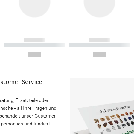
------------
------------
----------- ----------- ----------
----------- ----------- ----------
-
-
--,-- €
--,-- €
stomer Service
atung, Ersatzteile oder
sche - all Ihre Fragen und
 behandelt unser Customer
 persönlich und fundiert.