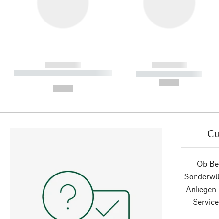
------------
------------
----------- ----------- ----------
----------- -----------
-
--,-- €
--,-- €
Cu
Ob Ber
Sonderwün
Anliegen
Service