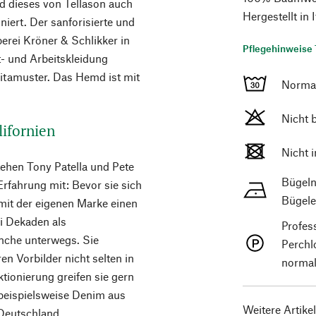
rd dieses von Tellason auch
Hergestellt in
ert. Der sanforisierte und
rei Kröner & Schlikker in
Pflegehinweise 
t- und Arbeitskleidung
epitamuster. Das Hemd ist mit
Norma
Nicht 
lifornien
Nicht 
tehen Tony Patella und Pete
Bügeln
Erfahrung mit: Bevor sie sich
Bügele
 mit der eigenen Marke einen
i Dekaden als
Profes
nche unterwegs. Sie
Perchl
n Vorbilder nicht selten in
normal
ktionierung greifen sie gern
 beispielsweise Denim aus
Weitere Artike
Deutschland.