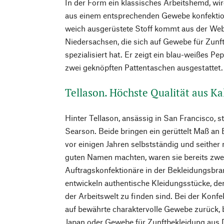
In der Form ein klassisches Arbeitshemd, wi
aus einem entsprechenden Gewebe konfektioni
weich ausgerüstete Stoff kommt aus der Webe
Niedersachsen, die sich auf Gewebe für Zunf
spezialisiert hat. Er zeigt ein blau-weißes P
zwei geknöpften Pattentaschen ausgestattet.
Tellason. Höchste Qualität aus Ka
Hinter Tellason, ansässig in San Francisco, s
Searson. Beide bringen ein gerüttelt Maß an 
vor einigen Jahren selbstständig und seither
guten Namen machten, waren sie bereits zwe
Auftragskonfektionäre in der Bekleidungsbra
entwickeln authentische Kleidungsstücke, dere
der Arbeitswelt zu finden sind. Bei der Konfe
auf bewährte charaktervolle Gewebe zurück,
Japan oder Gewebe für Zunftbekleidung aus 