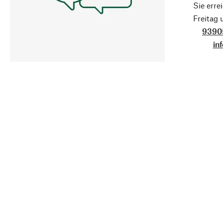
Sie erre
Freitag
9390
in