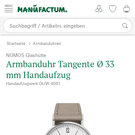
Zum Inhalt springen
Kundenkonto
Merkliste
0,0
Startseite
Armbanduhren
NOMOS Glashütte
Armbanduhr Tangente Ø 33
mm Handaufzug
Handaufzugwerk DUW 4001