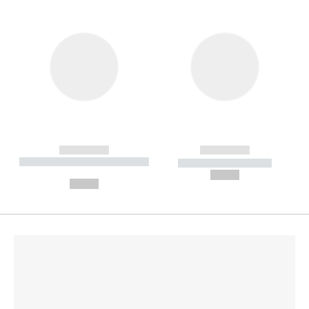
------------
------------
----------- ----------- --------
----------- -----------
---
--,-- €
--,-- €