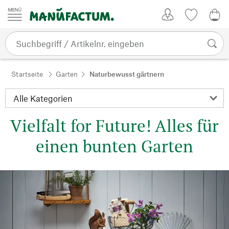
Zum Inhalt springen
Kundenkonto
Merkliste
0,0
Startseite
Garten
Naturbewusst gärtnern
Vielfalt for Future! Alles für
einen bunten Garten