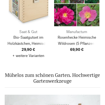
Saat & Gut
Manufactum
Bio-Saatgutset im
Rosenhecke Heimische
Holzkästchen, Heimische
Wildrosen
(5 Pflanzen)
29,90 €
Blumen
69,90 €
+ weitere Varianten
Mühelos zum schönen Garten. Hochwertige
Gartenwerkzeuge