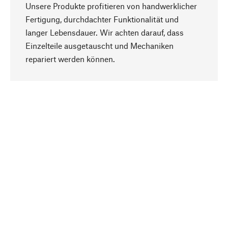
Unsere Produkte profitieren von handwerklicher
Fertigung, durchdachter Funktionalität und
langer Lebensdauer. Wir achten darauf, dass
Einzelteile ausgetauscht und Mechaniken
Nach oben
repariert werden können.
Bewusst
Nachhaltigkeit steht im Fokus unserer
Produktauswahl. Wir setzen auf natürliche
Inhaltsstoffe und Materialien, die gepflegt werden
können, sowie auf eine ressourcenschonende
und sozialverträgliche Produktion.