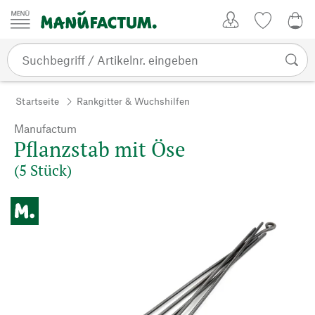
Zum Inhalt springen
Kundenkonto
Merkliste
0,0
Startseite
Rankgitter & Wuchshilfen
Manufactum
Pflanzstab mit Öse
(5 Stück)