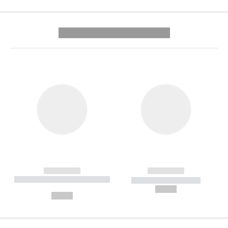
---------- --------------
------------
------------
----------- ----------- --------
----------- -----------
---
--,-- €
--,-- €