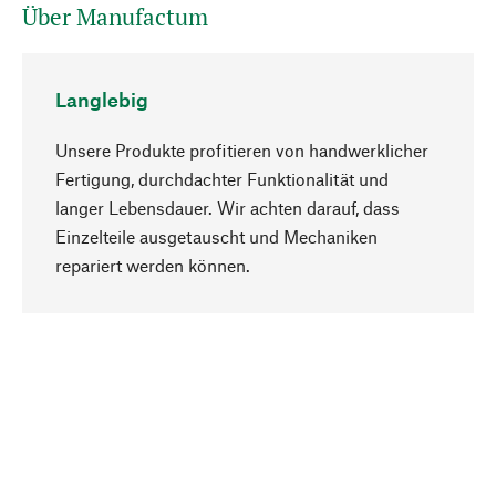
Über Manufactum
Langlebig
Unsere Produkte profitieren von handwerklicher
Fertigung, durchdachter Funktionalität und
langer Lebensdauer. Wir achten darauf, dass
Einzelteile ausgetauscht und Mechaniken
Nach oben
repariert werden können.
Bewusst
Nachhaltigkeit steht im Fokus unserer
Produktauswahl. Wir setzen auf natürliche
Inhaltsstoffe und Materialien, die gepflegt werden