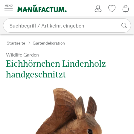
Zum Inhalt springen
Kundenkonto
Merkliste
0,0
Startseite
Gartendekoration
Wildlife Garden
Eichhörnchen Lindenholz
handgeschnitzt