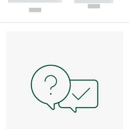
----------- ----------- --------
----------- -----------
---
--,-- €
--,-- €