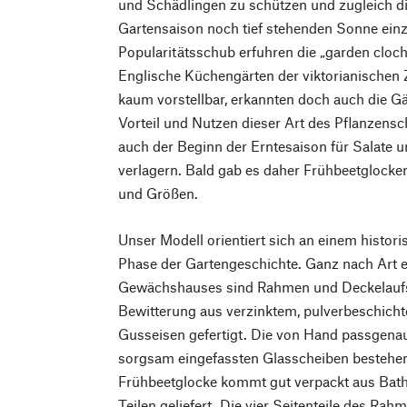
und Schädlingen zu schützen und zugleich di
Gartensaison noch tief stehenden Sonne ein
Popularitätsschub erfuhren die „garden cloch
Englische Küchengärten der viktorianischen 
kaum vorstellbar, erkannten doch auch die Gä
Vorteil und Nutzen dieser Art des Pflanzensch
auch der Beginn der Erntesaison für Salate 
verlagern. Bald gab es daher Frühbeetglocke
und Größen.
Unser Modell orientiert sich an einem histori
Phase der Gartengeschichte. Ganz nach Art e
Gewächshauses sind Rahmen und Deckelauf
Bewitterung aus verzinktem, pulverbeschich
Gusseisen gefertigt. Die von Hand passgena
sorgsam eingefassten Glasscheiben bestehen
Frühbeetglocke kommt gut verpackt aus Bath 
Teilen geliefert. Die vier Seitenteile des Rah