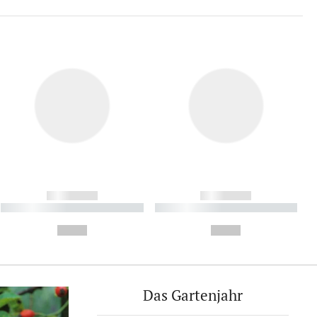
------------
------------
----------- ----------- ----------
----------- ----------- ----------
- -----------
-
--,-- €
--,-- €
Das Gartenjahr