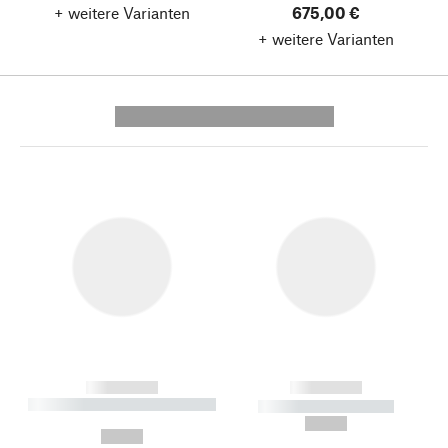
+ weitere Varianten
675,00 €
+ weitere Varianten
---------- --------------
------------
------------
----------- ----------- --------
----------- -----------
---
--,-- €
--,-- €