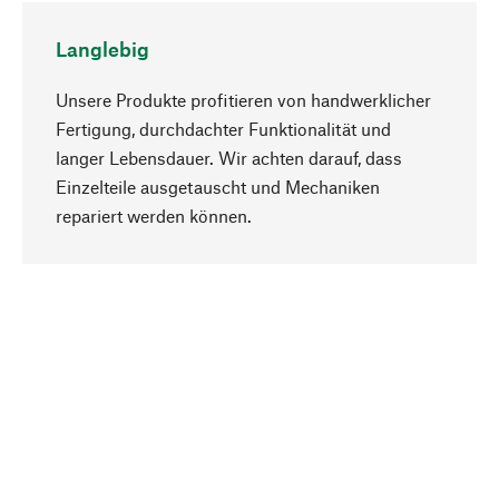
Langlebig
Unsere Produkte profitieren von handwerklicher
Fertigung, durchdachter Funktionalität und
langer Lebensdauer. Wir achten darauf, dass
Einzelteile ausgetauscht und Mechaniken
Nach oben
repariert werden können.
Bewusst
Nachhaltigkeit steht im Fokus unserer
Produktauswahl. Wir setzen auf natürliche
Inhaltsstoffe und Materialien, die gepflegt werden
können, sowie auf eine ressourcenschonende