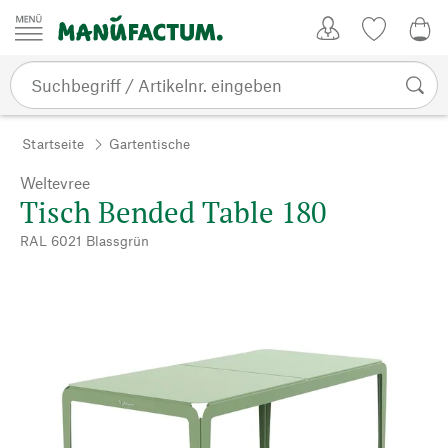
Zum Inhalt springen
Kundenkonto
Merkliste
0,0
Startseite
Gartentische
Weltevree
Tisch Bended Table 180
RAL 6021 Blassgrün