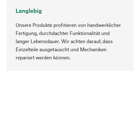
Langlebig
Unsere Produkte profitieren von handwerklicher
Fertigung, durchdachter Funktionalität und
langer Lebensdauer. Wir achten darauf, dass
Einzelteile ausgetauscht und Mechaniken
Nach oben
repariert werden können.
Bewusst
Nachhaltigkeit steht im Fokus unserer
Produktauswahl. Wir setzen auf natürliche
Inhaltsstoffe und Materialien, die gepflegt werden
können, sowie auf eine ressourcenschonende
und sozialverträgliche Produktion.