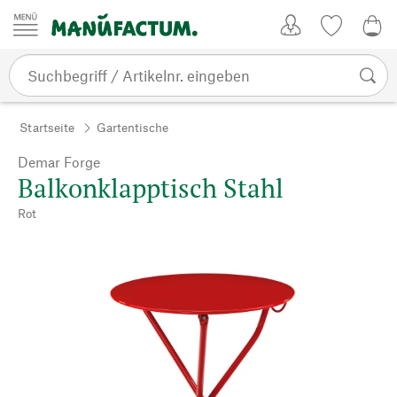
Zum Inhalt springen
Kundenkonto
Merkliste
0,0
Startseite
Gartentische
Demar Forge
Balkonklapptisch Stahl
Rot