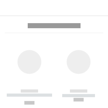
---------- --------------
------------
------------
----------- ----------- --------
----------- -----------
---
--,-- €
--,-- €