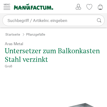
Zum Inhalt springen
Kundenkonto
Merkliste
0,0
Startseite
Pflanzgefäße
Aras Metal
Untersetzer zum Balkonkasten
Stahl verzinkt
Groß