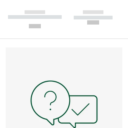
------------
------------
----------- ----------- --------
----------- -----------
---
--,-- €
--,-- €