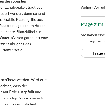
hen der robusten
r Langlebigkeit trägt bei,
Weitere Artike
efeuert werden, denn so sind
. Stabile Kastengriffe aus
Frage zum
n Wasserabzugsloch im Boden
en unsere Pflanzkübel aus
Sie haben ein
inter-)Garten garantiert eine
die Frage hier
ezieht übrigens das
m Pfälzer Wald –
Frage 
d bepflanzt werden. Wird er mit
 achten, dass der
 mit Erde ausgefüllt und
ch ständige Nässe von unten
f das Erdreich stellen!