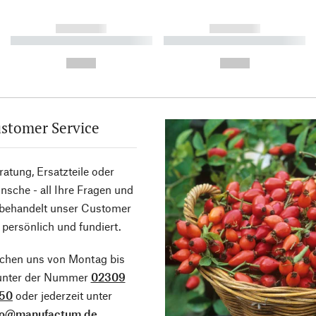
------------
------------
----------- ----------- ----------
----------- ----------- ----------
-
-
--,-- €
--,-- €
stomer Service
atung, Ersatzteile oder
sche - all Ihre Fragen und
 behandelt unser Customer
 persönlich und fundiert.
ichen uns von Montag bis
 unter der Nummer
02309
50
oder jederzeit unter
fo@manufactum.de