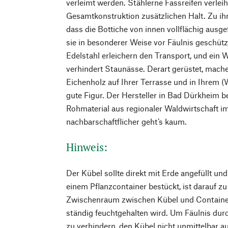
verleimt werden. Stählerne Fassreifen verlei
Gesamtkonstruktion zusätzlichen Halt. Zu ihre
dass die Bottiche von innen vollflächig ausg
sie in besonderer Weise vor Fäulnis geschützt
Edelstahl erleichern den Transport, und ei
verhindert Staunässe. Derart gerüstet, mach
Eichenholz auf Ihrer Terrasse und in Ihrem (W
gute Figur. Der Hersteller in Bad Dürkheim b
Rohmaterial aus regionaler Waldwirtschaft i
nachbarschaftflicher geht’s kaum.
Hinweis:
Der Kübel sollte direkt mit Erde angefüllt un
einem Pflanzcontainer bestückt, ist darauf zu
Zwischenraum zwischen Kübel und Container
ständig feuchtgehalten wird. Um Fäulnis dur
zu verhindern, den Kübel nicht unmittelbar au