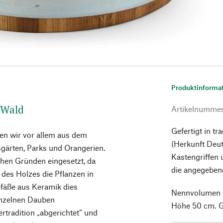
Produktinforma
 Wald
Artikelnumme
Gefertigt in tr
en wir vor allem aus dem
(Herkunft Deut
ärten, Parks und Orangerien.
Kastengriffen 
chen Gründen eingesetzt, da
die angegeben
des Holzes die Pflanzen in
efäße aus Keramik dies
Nennvolumen c
inzelnen Dauben
Höhe 50 cm. G
rtradition „abgerichtet“ und