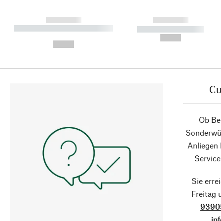
------------
------------
----------- ----------- ----------
----------- -----------
-
--,-- €
--,-- €
Cu
Ob Ber
Sonderwün
Anliegen
Service
Sie erre
Freitag
9390
in