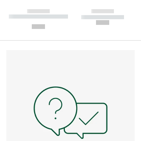
------------
------------
----------- ----------- --------
----------- -----------
---
--,-- €
--,-- €