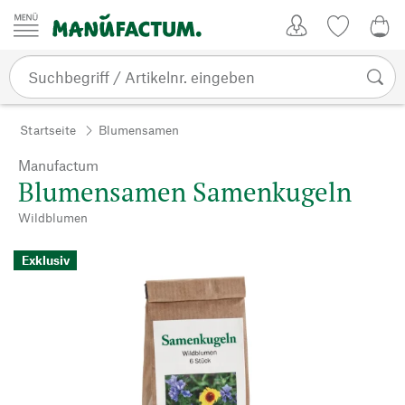
Zum Inhalt springen
Kundenkonto
Merkliste
0,0
Startseite
Blumensamen
Manufactum
Blumensamen Samenkugeln
Wildblumen
Exklusiv