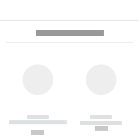
---------- --------------
------------
------------
----------- ----------- --------
----------- -----------
---
--,-- €
--,-- €