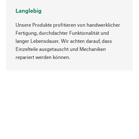
Langlebig
Unsere Produkte profitieren von handwerklicher
Fertigung, durchdachter Funktionalität und
langer Lebensdauer. Wir achten darauf, dass
Einzelteile ausgetauscht und Mechaniken
Nach oben
repariert werden können.
Bewusst
Nachhaltigkeit steht im Fokus unserer
Produktauswahl. Wir setzen auf natürliche
Inhaltsstoffe und Materialien, die gepflegt werden
können, sowie auf eine ressourcenschonende
und sozialverträgliche Produktion.