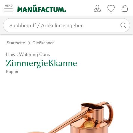
Zum Inhalt springen
Kundenkonto
Merkliste
0,0
Startseite
Gießkannen
Haws Watering Cans
Zimmergießkanne
Kupfer