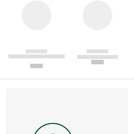
------------
------------
----------- ----------- --------
----------- -----------
---
--,-- €
--,-- €