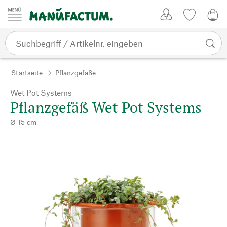
Zum Inhalt springen
Kundenkonto
Merkliste
0,0
Startseite
Pflanzgefäße
Wet Pot Systems
Pflanzgefäß Wet Pot Systems
Ø 15 cm