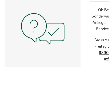
Ob Ber
Sonderwün
Anliegen
Service
Sie erre
Freitag
9390
in