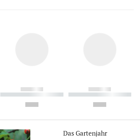
------------
------------
----------- ----------- ----------
----------- ----------- ----------
- -----------
-
--,-- €
--,-- €
Das Gartenjahr