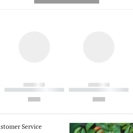
---------- --------------
------------
------------
----------- ----------- ----------
----------- ----------- ----------
-
-
--,-- €
--,-- €
stomer Service