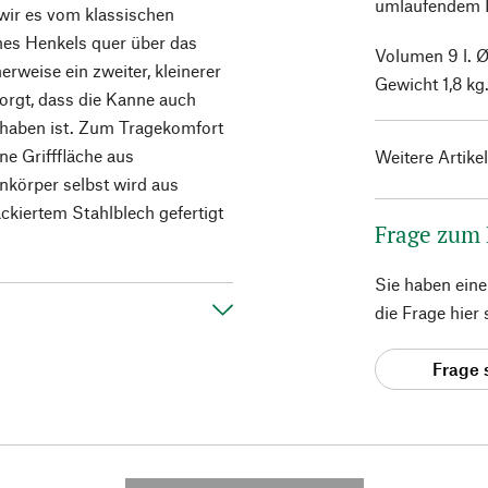
umlaufendem 
wir es vom klassischen
ines Henkels quer über das
Volumen 9 l. 
erweise ein zweiter, kleinerer
Gewicht 1,8 kg
orgt, dass die Kanne auch
ndhaben ist. Zum Tragekomfort
ne Grifffläche aus
Weitere Artike
körper selbst wird aus
ackiertem Stahlblech gefertigt
Frage zum
Sie haben ein
die Frage hier
Frage 