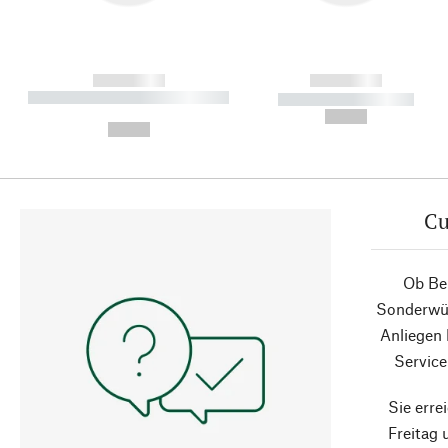
------------
------------
----------- ----------- ----------
----------- -----------
-
--,-- €
--,-- €
Cu
Ob Ber
Sonderwün
Anliegen
Service
Sie erre
Freitag