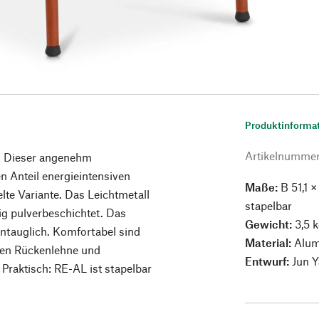
Produktinforma
Artikelnumme
t: Dieser angenehm
n Anteil energieintensiven
Maße:
B 51,1 
te Variante. Das Leichtmetall
stapelbar
ig pulverbeschichtet. Das
Gewicht:
3,5 
ntauglich. Komfortabel sind
Material:
Alum
enen Rückenlehne und
Entwurf:
Jun 
 Praktisch: RE-AL ist stapelbar