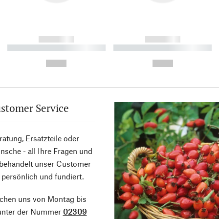
------------
------------
----------- ----------- ----------
----------- ----------- ----------
-
-
--,-- €
--,-- €
stomer Service
atung, Ersatzteile oder
sche - all Ihre Fragen und
 behandelt unser Customer
 persönlich und fundiert.
ichen uns von Montag bis
 unter der Nummer
02309