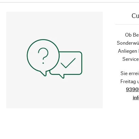
Cu
Ob Ber
Sonderwün
Anliegen
Service
Sie erre
Freitag
9390
in