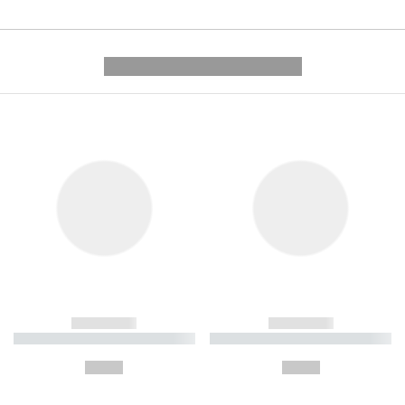
---------- --------------
------------
------------
----------- ----------- ----------
----------- ----------- ----------
-
-
--,-- €
--,-- €