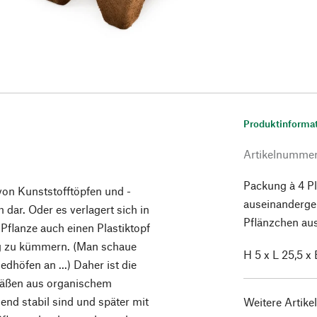
Produktinforma
Artikelnumme
Packung à 4 Pl
on Kunststofftöpfen und -
auseinanderge
dar. Oder es verlagert sich in
Pflänzchen au
 Pflanze auch einen Plastiktopf
ng zu kümmern. (Man schaue
H 5 x L 25,5 x
edhöfen an ...) Daher ist die
fäßen aus organischem
hend stabil sind und später mit
Weitere Artike