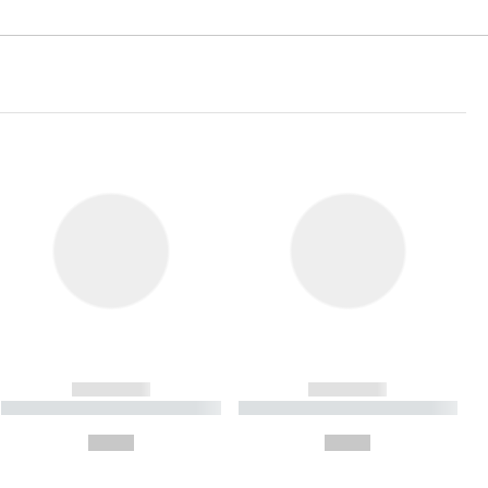
------------
------------
----------- ----------- ----------
----------- ----------- ----------
- -----------
-
--,-- €
--,-- €