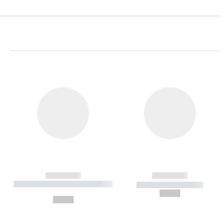
------------
------------
----------- ----------- ----------
----------- -----------
-
--,-- €
--,-- €