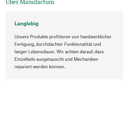
Über Manufactum
Langlebig
Unsere Produkte profitieren von handwerklicher
Fertigung, durchdachter Funktionalität und
langer Lebensdauer. Wir achten darauf, dass
Einzelteile ausgetauscht und Mechaniken
Nach oben
repariert werden können.
Bewusst
Nachhaltigkeit steht im Fokus unserer
Produktauswahl. Wir setzen auf natürliche
Inhaltsstoffe und Materialien, die gepflegt werden