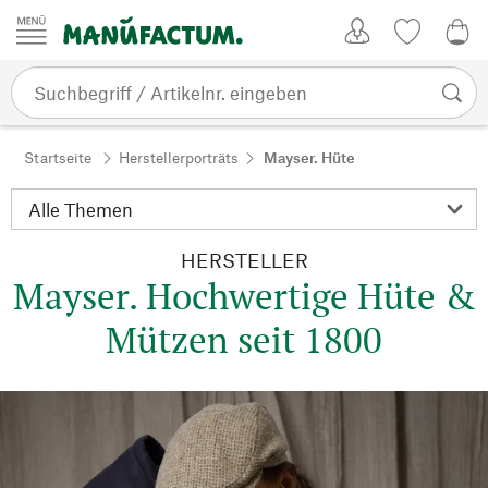
Zum Inhalt springen
Kundenkonto
Merkliste
0,0
Startseite
Herstellerporträts
Mayser. Hüte
HERSTELLER
Mayser. Hochwertige Hüte &
Mützen seit 1800