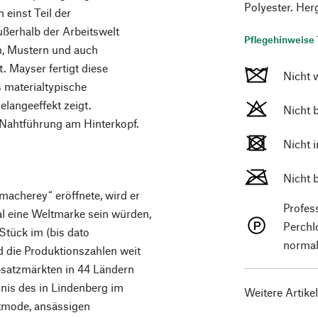
Polyester. Herg
einst Teil der
ußerhalb der Arbeitswelt
Pflegehinweise 
en, Mustern und auch
. Mayser fertigt diese
Nicht 
 materialtypische
langeeffekt zeigt.
Nicht 
 Nahtführung am Hinterkopf.
Nicht 
Nicht 
acherey“ eröffnete, wird er
Profes
l eine Weltmarke sein würden,
Perchl
Stück im (bis dato
normal
d die Produktionszahlen weit
bsatzmärkten in 44 Ländern
nis des in Lindenberg im
Weitere Artike
utmode, ansässigen