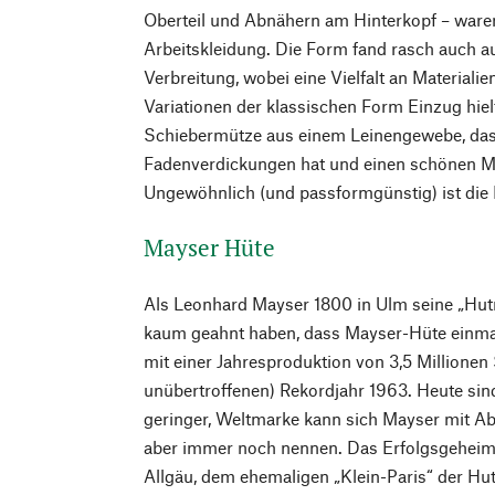
Oberteil und Abnähern am Hinterkopf – waren 
Arbeitskleidung. Die Form fand rasch auch a
Verbreitung, wobei eine Vielfalt an Materiali
Variationen der klassischen Form Einzug hielt
Schiebermütze aus einem Leinengewebe, das
Fadenverdickungen hat und einen schönen Me
Ungewöhnlich (und passformgünstig) ist die
Mayser Hüte
Als Leonhard Mayser 1800 in Ulm seine „Hutm
kaum geahnt haben, dass Mayser-Hüte einma
mit einer Jahresproduktion von 3,5 Millionen 
unübertroffenen) Rekordjahr 1963. Heute sin
geringer, Weltmarke kann sich Mayser mit A
aber immer noch nennen. Das Erfolgsgeheim
Allgäu, dem ehemaligen „Klein-Paris“ der H