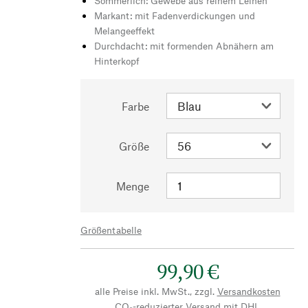
Sommerlich: Gewebe aus reinem Leinen
Markant: mit Fadenverdickungen und
Melangeeffekt
Durchdacht: mit formenden Abnähern am
Hinterkopf
Farbe
Größe
Menge
Größentabelle
99,90 €
alle Preise inkl. MwSt., zzgl.
Versandkosten
CO₂-reduzierter Versand mit DHL