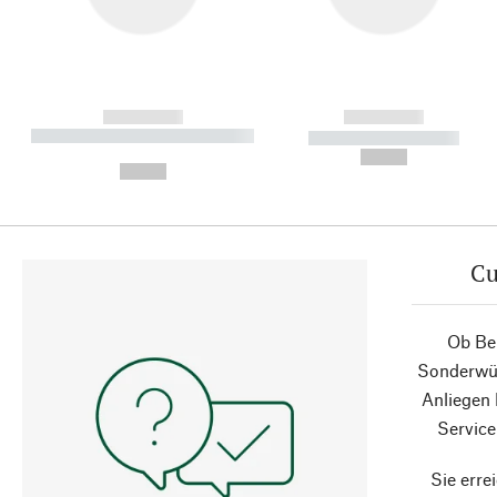
------------
------------
----------- ----------- ----------
----------- -----------
-
--,-- €
--,-- €
Cu
Ob Ber
Sonderwün
Anliegen
Service
Sie erre