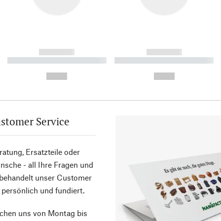
------------
------------
----------- ----------- ----------
----------- ----------- ----------
-
-
--,-- €
--,-- €
stomer Service
atung, Ersatzteile oder
sche - all Ihre Fragen und
 behandelt unser Customer
 persönlich und fundiert.
ichen uns von Montag bis