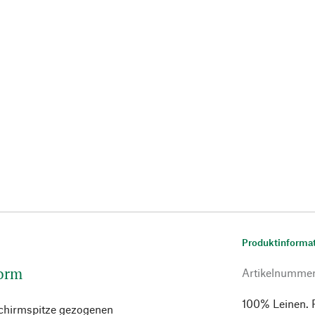
Produktinforma
Form
Artikelnumme
100% Leinen.
Schirmspitze gezogenen