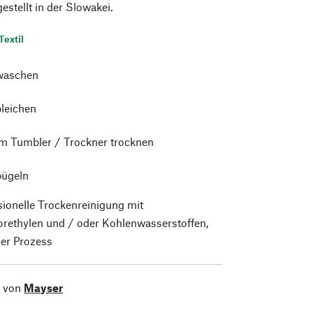
estellt in der Slowakei.
Textil
waschen
bleichen
im Tumbler / Trockner trocknen
bügeln
sionelle Trockenreinigung mit
orethylen und / oder Kohlenwasserstoffen,
er Prozess
l von
Mayser