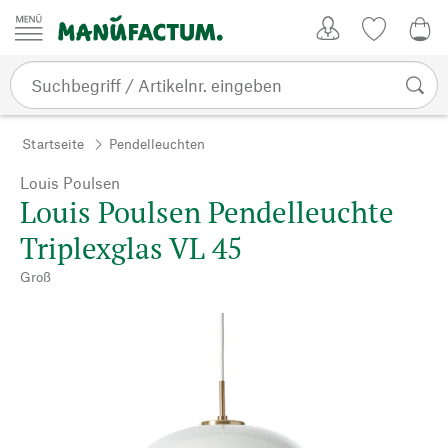
Zum Inhalt springen
Kundenkonto
Merkliste
0,0
Startseite
Pendelleuchten
Louis Poulsen
Louis Poulsen Pendelleuchte
Triplexglas VL 45
Groß