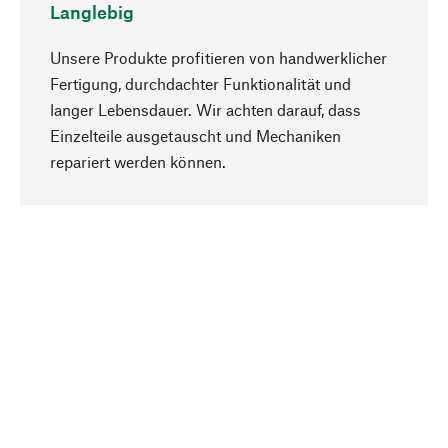
Langlebig
Unsere Produkte profitieren von handwerklicher
Fertigung, durchdachter Funktionalität und
langer Lebensdauer. Wir achten darauf, dass
Einzelteile ausgetauscht und Mechaniken
Nach oben
repariert werden können.
Bewusst
Nachhaltigkeit steht im Fokus unserer
Produktauswahl. Wir setzen auf natürliche
Inhaltsstoffe und Materialien, die gepflegt werden
können, sowie auf eine ressourcenschonende
und sozialverträgliche Produktion.