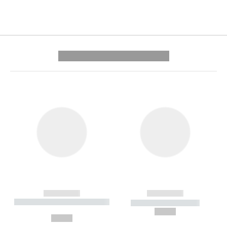
---------- --------------
------------
------------
----------- ----------- --------
----------- -----------
---
--,-- €
--,-- €