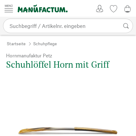
Zum Inhalt springen
Kundenkonto
Merkliste
0,0
Startseite
Schuhpflege
Hornmanufaktur Petz
Schuhlöffel Horn mit Griff