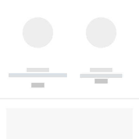
------------
------------
----------- ----------- --------
----------- -----------
---
--,-- €
--,-- €