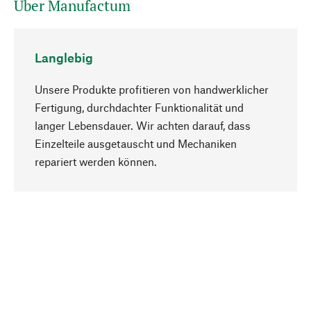
Über Manufactum
Langlebig
Unsere Produkte profitieren von handwerklicher
Fertigung, durchdachter Funktionalität und
langer Lebensdauer. Wir achten darauf, dass
Einzelteile ausgetauscht und Mechaniken
Nach oben
repariert werden können.
Bewusst
Nachhaltigkeit steht im Fokus unserer
Produktauswahl. Wir setzen auf natürliche
Inhaltsstoffe und Materialien, die gepflegt werden