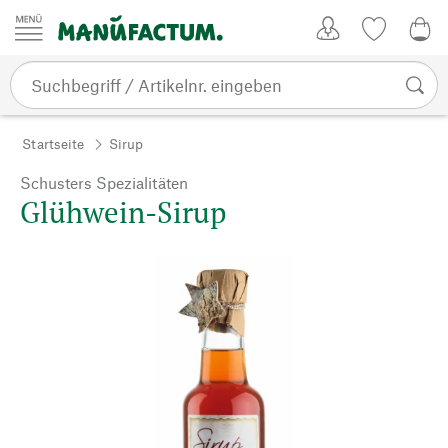
Zum Inhalt springen
Kundenkonto
Merkliste
0,0
Startseite
Sirup
Schusters Spezialitäten
Glühwein-Sirup