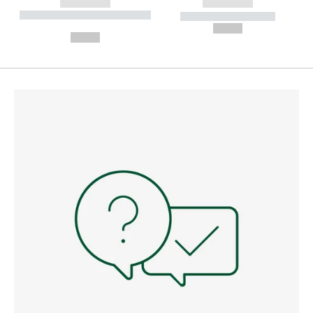
------------
------------
----------- ----------- --------
----------- -----------
---
--,-- €
--,-- €