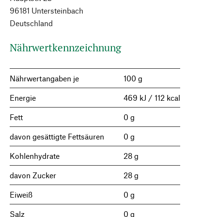
96181 Untersteinbach
Deutschland
Nährwertkennzeichnung
Nährwertangaben je
100 g
Energie
469 kJ / 112 kcal
Fett
0 g
davon gesättigte Fettsäuren
0 g
Kohlenhydrate
28 g
davon Zucker
28 g
Eiweiß
0 g
Salz
0 g