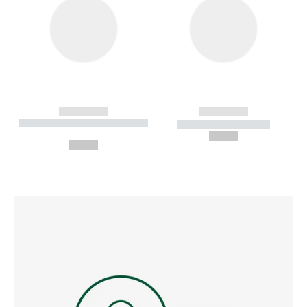
------------
------------
----------- ----------- --------
----------- -----------
---
--,-- €
--,-- €