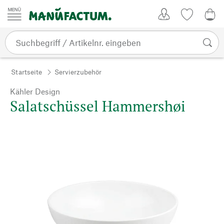
Zum Inhalt springen
Kundenkonto
Merkliste
0,0
Startseite
Servierzubehör
Kähler Design
Salatschüssel Hammershøi