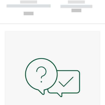
------------
------------
----------- ----------- --------
----------- -----------
---
--,-- €
--,-- €