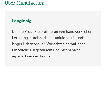
Über Manufactum
Langlebig
Unsere Produkte profitieren von handwerklicher
Fertigung, durchdachter Funktionalität und
langer Lebensdauer. Wir achten darauf, dass
Einzelteile ausgetauscht und Mechaniken
Nach oben
repariert werden können.
Bewusst
Nachhaltigkeit steht im Fokus unserer
Produktauswahl. Wir setzen auf natürliche
Inhaltsstoffe und Materialien, die gepflegt werden